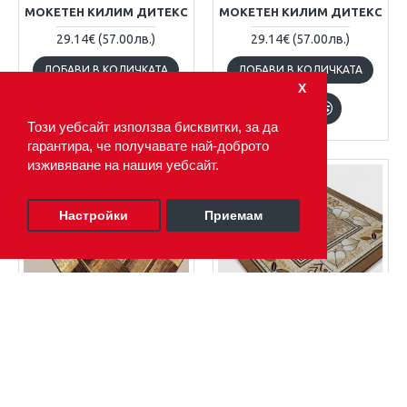
МОКЕТЕН КИЛИМ ДИТЕКС
МОКЕТЕН КИЛИМ ДИТЕКС
29.14€
(57.00лв.)
29.14€
(57.00лв.)
ДОБАВИ В КОЛИЧКАТА
ДОБАВИ В КОЛИЧКАТА
Х
Този уебсайт използва бисквитки, за да
гарантира, че получавате най-доброто
изживяване на нашия уебсайт.
Настройки
Приемам
ФИЛТЪР ПРОДУКТИ
Turquality
3-33
Turquality
Морели беж
МОКЕТЕН КИЛИМ ДИТЕКС
МОКЕТЕН КИЛИМ ДИТЕКС
29.14€
(57.00лв.)
29.14€
(57.00лв.)