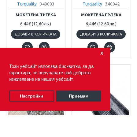
Turquality
340003
Turquality
340042
МОКЕТЕНА ПЪТЕКА
МОКЕТЕНА ПЪТЕКА
6.44€
(12.60лв.)
6.44€
(12.60лв.)
ДОБАВИ В КОЛИЧКАТА
ДОБАВИ В КОЛИЧКАТА
Х
Този уебсайт използва бисквитки, за да
гарантира, че получавате най-доброто
изживяване на нашия уебсайт.
Настройки
Приемам
ФИЛТЪР ПРОДУКТИ
Turquality
340032
Turquality
340086-Сиво