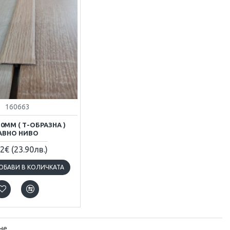
160663
0ММ ( Т-ОБРАЗНА )
АВНО НИВО
22€
(23.90лв.)
ОБАВИ В КОЛИЧКАТА
не.