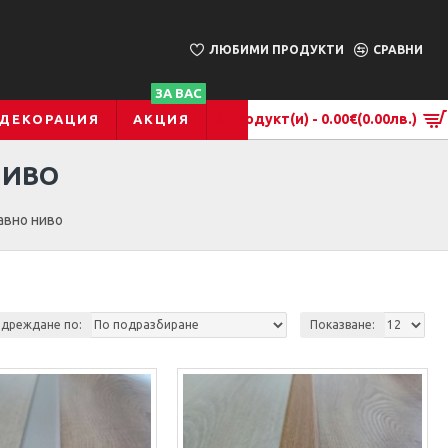
ЛЮБИМИ ПРОДУКТИ
СРАВНИ
ЗА ВАС
0 продукт(и) - 0.00€
(0.00лв.)
 ДЕКОРАЦИЯ
АКЦИЯ
НИВО
равно ниво
дреждане по:
Показване: