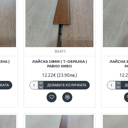
90471
ЗНА )
ЛАЙСНА 30ММ ( Т-ОБРАЗНА )
ЛАЙСНА 3
РАВНО НИВО
Р
12.22€
(23.90лв.)
12.
ЧКАТА
ДОБАВИ В КОЛИЧКАТА
Д