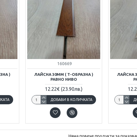
160669
ЗНА )
ЛАЙСНА 30ММ ( Т-ОБРАЗНА )
ЛАЙСНА 3
РАВНО НИВО
Р
12.22€
(23.90лв.)
12.
ЧКАТА
ДОБАВИ В КОЛИЧКАТА
Д
Няма повече продукти за показва