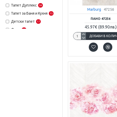
Тапет Дуплекс
34
Marburg
47256
Тапет за Баня и Кухня
15
ПАНО 47256
Детски тапет
17
45.97€
(89.90лв.)
Фриз
19
ДОБАВИ В КОЛИ