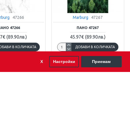
rburg
47266
Marburg
47267
ПАНО 47266
ПАНО 47267
97€
(89.90лв.)
45.97€
(89.90лв.)
ОБАВИ В КОЛИЧКАТА
ДОБАВИ В КОЛИЧКАТА
Х
Настройки
Приемам