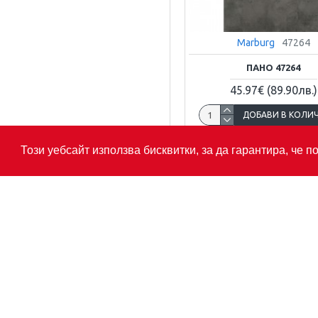
Marburg
47264
ПАНО 47264
45.97€
(89.90лв.)
ДОБАВИ В КОЛИ
Този уебсайт използва бисквитки, за да гарантира, че 