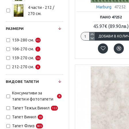
Тапети ARCHITEXTURE 2
Marburg
47252
4 части - 212 /
Каталог Тапети Pintwalls
270 см.
ПАНО 47252
Каталог Тапети Tradizione
45.97€
(89.90лв.)
Italiana
РАЗМЕРИ
Каталог Тапети Wanderlust
ДОБАВИ В КОЛИ
159-280 см.
43
Каталог Тапети Fashion For
106-270 см.
2
Walls
159-270 см.
56
Каталог Тапети ELLE 3
212-270 см.
8
Каталог Тапети Фризове
Каталог Тапети CITY GLOW
ВИДОВЕ ТАПЕТИ
Каталог Тапети Exclusive
Threads
Консумативи за
8
тапети и фототапети
Консумативи за тапети
Тапет Тежък Винил
153
Тапет Винил
39
Тапет Флиз
805