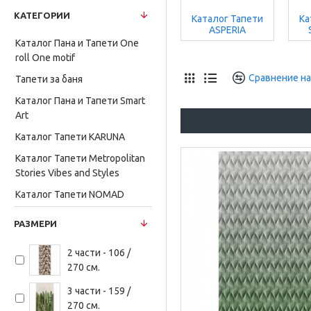
Каталог Тапети
КАТЕГОРИИ
лог Тапети
Rasch
Каталог Тапети
Ка
NOMAD
Tapetenwechsel
ASPERIA
Каталог Пана и Тапети One
roll One motif
Сравнение на
Тапети за баня
Каталог Пана и Тапети Smart
Art
Каталог Тапети KARUNA
Каталог Тапети Metropolitan
Stories Vibes and Styles
Каталог Тапети NOMAD
Каталог Тапети Rasch
РАЗМЕРИ
Tapetenwechsel
Каталог Тапети ASPERIA
2 части - 106 /
270 см.
Каталог Тапети SPOT LIGHT
3 части - 159 /
Каталог Тапети Настроение
270 см.