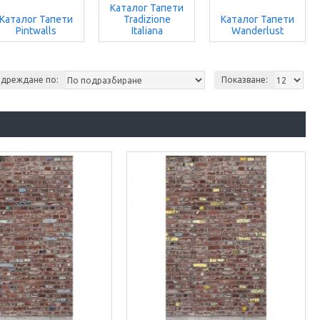
Каталог Тапети
Каталог Тапети
Tradizione
Каталог Тапети
Pintwalls
Italiana
Wanderlust
дреждане по:
Показване: