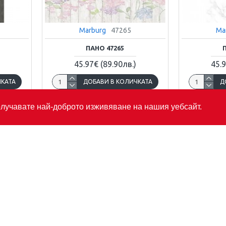
Marburg
47265
Ma
ПАНО 47265
45.97€
(89.90лв.)
45.
ЧКАТА
ДОБАВИ В КОЛИЧКАТА
Д
получавате най-доброто изживяване на нашия уебсайт.