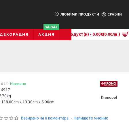
ЛЮБИМИ ПРОДУКТИ
СРАВНИ
ЗА ВАС
0 продукт(и) - 0.00€
(0.00лв.)
 ДЕКОРАЦИЯ
АКЦИЯ
Налично
ОСТ:
4917
7.70kg
Kronopol
138.00cm x 19.30cm x 5.00cm
:
Базирано на 0 коментара.
-
Напишете мнение