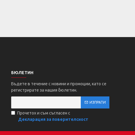
БЮЛЕТИН
Бъдете в течение с новини и промоции, като се
регистрирате за нашия бюлетин.
ИЗПРАТИ
Прочетох и съм съгласен с
Декларация за поверителсност