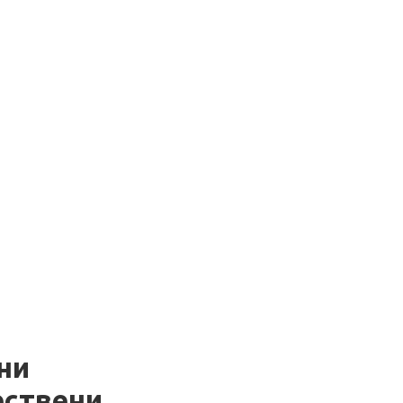
ни
ествени