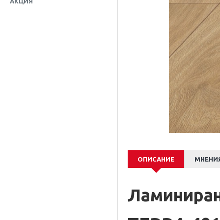
АКЦИЯ
ламини
16.06€
(31.41лв
ОПИСАНИЕ
МНЕНИ
Ламиниран