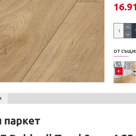
16.9
ОТ СЪЩИ
ран паркет 40544
ламиниран паркет 4575
24.90€
(48.70лв.)
18.90€
.)
(36.97лв.)
Я
 паркет