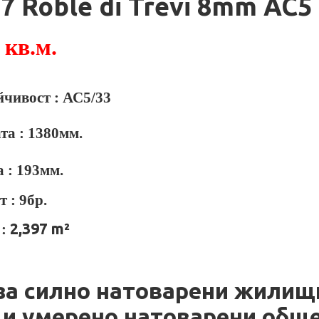
7 Roble di Trevi
8
mm
AC
5
 кв.м.
йчивост : АС
5/
3
3
та : 1380мм.
а :
193
мм.
т :
9
бр.
2,397
m²
 :
а силно натоварени жилищ
и умерено натоварени общ