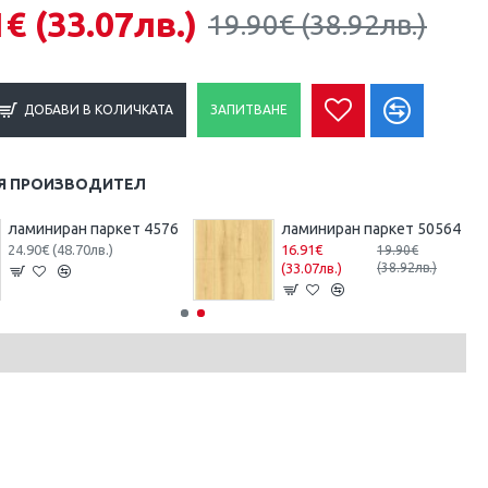
1€
(33.07лв.)
19.90€
(38.92лв.)
ДОБАВИ В КОЛИЧКАТА
ЗАПИТВАНЕ
Я ПРОИЗВОДИТЕЛ
ламиниран паркет 4576
ламиниран паркет 50564
24.90€
(48.70лв.)
16.91€
19.90€
(33.07лв.)
(38.92лв.)