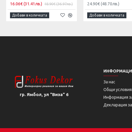
16.06€
(31.41лв.)
24.90€
(48.70лв.)
18.90€
(36.97лв.)
Добави в количката
Добави в количката
ИНФОРМАЦИ
За нас
Общи условия
гр. Ямбол, ул "Виза" 6
Информация з
Декларация з